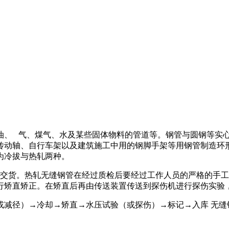
油、 气、煤气、水及某些固体物料的管道等。钢管与圆钢等实
传动轴、自行车架以及建筑施工中用的钢脚手架等用钢管制造环
为冷拔与热轧两种。
行交货。热轧无缝钢管在经过质检后要经过工作人员的严格的手
行矫直矫正。在矫直后再由传送装置传送到探伤机进行探伤实验
或减径）→冷却→矫直→水压试验（或探伤）→标记→入库 无缝