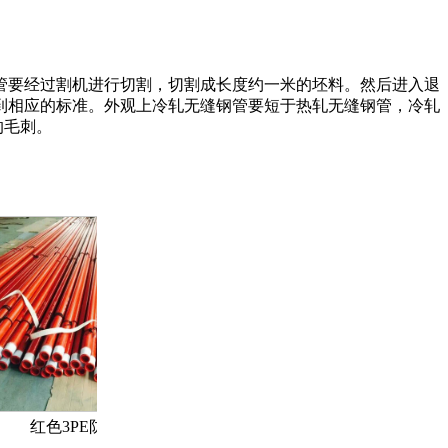
管要经过割机进行切割，切割成长度约一米的坯料。然后进入退
到相应的标准。外观上冷轧无缝钢管要短于热轧无缝钢管，冷轧
的毛刺。
腐钢管
J55石油套管
不