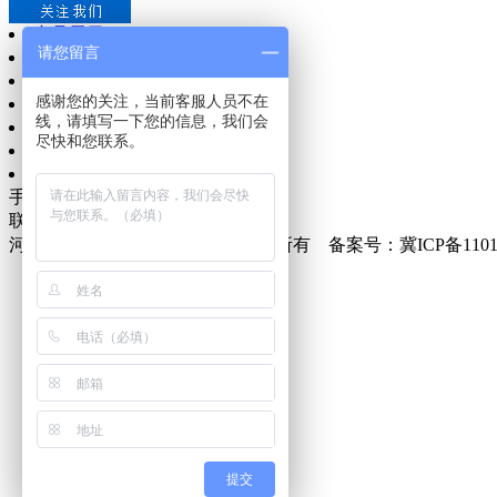
产品展示
请您留言
ASTM A106 GR.B无缝钢管
P110石油套管
感谢您的关注，当前客服人员不在
黄色3PE防腐
线，请填写一下您的信息，我们会
内外涂塑复合钢管
尽快和您联系。
联系我们
电 话：0317-5128660
手 机：15831783000
联系人：关经理
河北诚源管业集团有限公司 版权所有 备案号：冀ICP备11016
提交